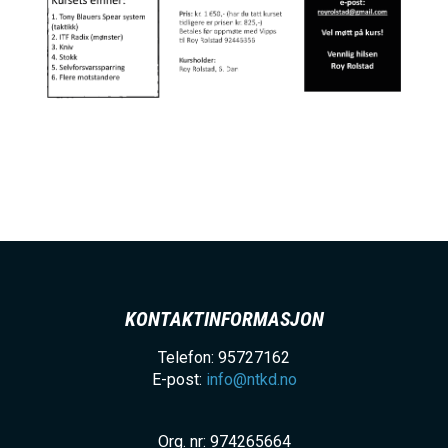
KONTAKTINFORMASJON
Telefon: 95727162
E-post:
info@ntkd.no
Org. nr: 974265664