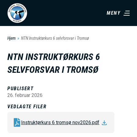
H
MENY
o
p
p
Hjem
NTN Instruktørkurs 6 selvforsvar i Tromsø
t
i
NTN INSTRUKTØRKURS 6
l
SELVFORSVAR I TROMSØ
h
o
v
PUBLISERT
26. februar 2026
e
d
VEDLAGTE FILER
i
Instruktørkurs 6 tromsø nov2026.pdf
n
n