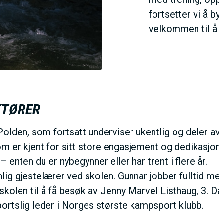
fortsetter vi å 
velkommen til å 
KTØRER
 Polden, som fortsatt underviser ukentlig og deler a
som er kjent for sitt store engasjement og dedikasj
 enten du er nybegynner eller har trent i flere år.
nlig gjestelærer ved skolen. Gunnar jobber fullti
 skolen til å få besøk av Jenny Marvel Listhaug, 3
sportslig leder i Norges største kampsport klubb.