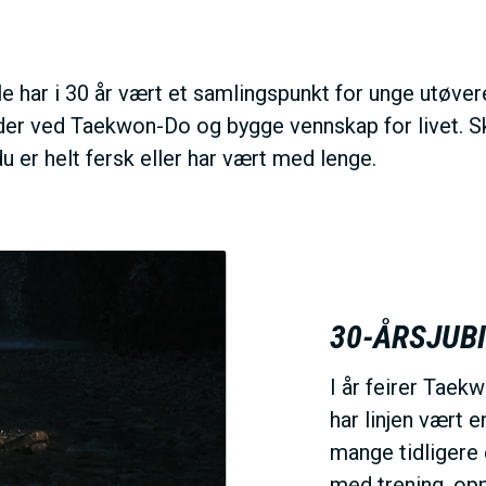
N
M
r i 30 år vært et samlingspunkt for unge utøvere f
er ved Taekwon-Do og bygge vennskap for livet. Skol
E
du er helt fersk eller har vært med lenge.
N
U
30-ÅRSJUBI
I år feirer Taek
har linjen vært 
mange tidligere e
med trening, opp