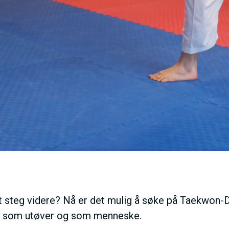
V
E
D
O
M
A
 et steg videre? Nå er det mulig å søke på Taekwon
I
de som utøver og som menneske.