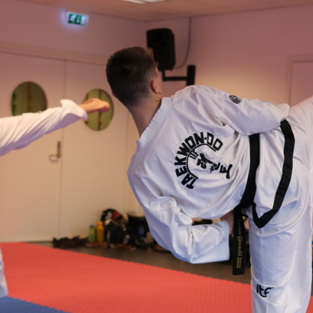
E
N
U
S
A
C
T
I