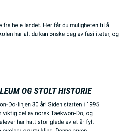
ra hele landet. Her får du muligheten til å
en har alt du kan ønske deg av fasiliteter, og
LEUM OG STOLT HISTORIE
won-Do-linjen 30 år! Siden starten i 1995
en viktig del av norsk Taekwon-Do, og
lever har hatt stor glede av et år fylt
levelser og utvikling. Denne arven