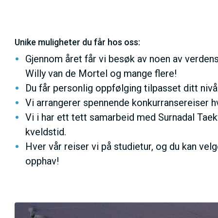
Unike muligheter du får hos oss:
Gjennom året får vi besøk av noen av verdens
Willy van de Mortel og mange flere!
Du får personlig oppfølging tilpasset ditt niv
Vi arrangerer spennende konkurransereiser hv
Vi i har ett tett samarbeid med Surnadal Tae
kveldstid.
Hver vår reiser vi på studietur, og du kan vel
opphav!