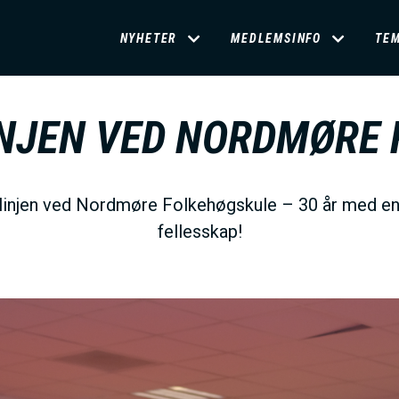
D
NYHETER
MEDLEMSINFO
TE
O
NJEN VED NORDMØRE
M
A
injen ved Nordmøre Folkehøgskule – 30 år med e
fellesskap!
I
N
M