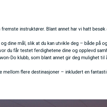
 fremste instruktører. Blant annet har vi hatt bes
å og dine mål, slik at du kan utvikle deg – både på o
or du får testet ferdighetene dine og opplevd samh
kwon-Do klubb, som blant annet gir deg mulighet ti
ge mellom flere destinasjoner – inkludert en fantasti